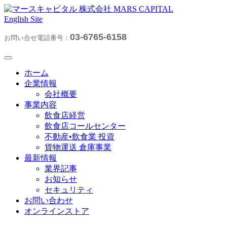
English Site
03-6765-6158
お問い合せ電話番号：
ホーム
企業情報
会社概要
事業内容
飲食店経営
飲食店コールセンター
不動産•飲食業 投資
貨物運送 倉庫事業
最新情報
業界記事
お知らせ
セキュリティ
お問い合わせ
オンラインストア