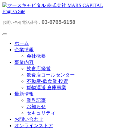
English Site
03-6765-6158
お問い合せ電話番号：
ホーム
企業情報
会社概要
事業内容
飲食店経営
飲食店コールセンター
不動産•飲食業 投資
貨物運送 倉庫事業
最新情報
業界記事
お知らせ
セキュリティ
お問い合わせ
オンラインストア