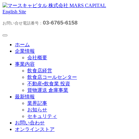
English Site
03-6765-6158
お問い合せ電話番号：
ホーム
企業情報
会社概要
事業内容
飲食店経営
飲食店コールセンター
不動産•飲食業 投資
貨物運送 倉庫事業
最新情報
業界記事
お知らせ
セキュリティ
お問い合わせ
オンラインストア