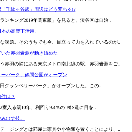
「千駄ヶ谷駅」周辺はどう変わる!?
ンキング2019年関東版」を見ると、渋谷区は自治..
日本の高架下活用。
な課題。そのうちでも今、目立って力を入れているのが..
ていた赤羽岩淵が動き始めた
う赤羽の隣にある東京メトロ南北線の駅、赤羽岩淵をご..
リーパーク、鶴間公園がオープン
南町田グランベリーパーク」がオープンした。この..
物件は？
入る築10年、利回り9.4％の1棟S造に目を..
生み出す技。
テージングとは部屋に家具や小物類を置くことにより、..