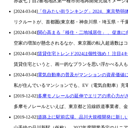
赤坂七丁目2番地地区第一種市街地再開発完成イメージ老
[2024-03-04]
「住みたい街ランキング」2024、東京勢弱体
リクルートが、首都圏(東京都・神奈川県・埼玉県・千葉県・
[2024-03-04]
関心高まる「移住・二地域居住」 、促進に
空家の増加が懸念されるなか、東京圏の転入超過数はコ
[2024-03-04]
賃貸住宅トレンド2024は個性強め！ 注目
賃貸住宅というと、画一的なプランを思い浮かべる人も
[2024-03-04]
電気自動車の普及がマンションの資産価値に
私が住んでいるマンションでも、EV（電気自動車）充電
[2019-12-02]
多摩モノレールの延伸でエリアの求心力が
多摩モノレールといえば、東京都と沿線鉄道事業者、金
[2019-12-02]
道路上に駅前広場。品川大規模開発に新し
山手線の品川新駅（仮称）、2027年度開業予定のリニ