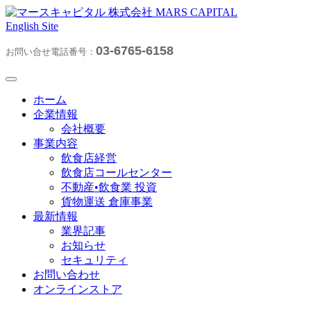
English Site
03-6765-6158
お問い合せ電話番号：
ホーム
企業情報
会社概要
事業内容
飲食店経営
飲食店コールセンター
不動産•飲食業 投資
貨物運送 倉庫事業
最新情報
業界記事
お知らせ
セキュリティ
お問い合わせ
オンラインストア