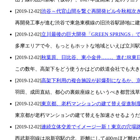
[2019-12-02]
渋谷～代官山間を繋ぐ再開発ビル今秋相次
再開発工事が進む渋谷で東急東横線の旧渋谷駅跡地に建設
[2019-12-02]
立川最後の巨大開発「GREEN SPRINGS
多摩エリアで今、もっともホットな地域といえば立川駅
[2019-12-02]
秋葉原、日比谷、東小金井……。進むJR東
この数年、高架下をどう使うかはどの鉄道会社でも大き
[2019-12-02]
高架下利用の複合施設が起爆剤になるか、
羽田、成田直結、都心の裏銀座線ともいうべき都営浅草
[2019-12-02]
東京都、老朽マンションの建て替え促進制
東京都が老朽マンションの建て替えを加速させるようだ
[2019-12-02]
連続立体交差でイメージ一新！東京の穴場
西武新宿線はJR新宿駅の北、距離にして400ｍほど離れ