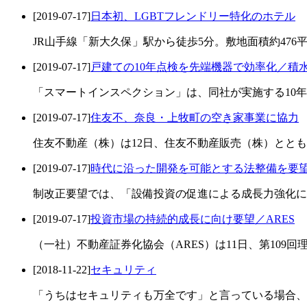
[2019-07-17]
日本初、LGBTフレンドリー特化のホテル
JR山手線「新大久保」駅から徒歩5分。敷地面積約476平
[2019-07-17]
戸建ての10年点検を先端機器で効率化／積
「スマートインスペクション」は、同社が実施する10年
[2019-07-17]
住友不、奈良・上牧町の空き家事業に協力
住友不動産（株）は12日、住友不動産販売（株）ととも
[2019-07-17]
時代に沿った開発を可能とする法整備を要
制改正要望では、「設備投資の促進による成長力強化に
[2019-07-17]
投資市場の持続的成長に向け要望／ARES
（一社）不動産証券化協会（ARES）は11日、第109回
[2018-11-22]
セキュリティ
「うちはセキュリティも万全です」と言っている場合、