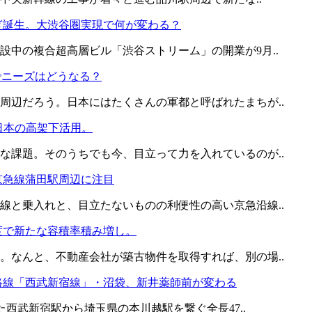
ぎ誕生。大渋谷圏実現で何が変わる？
中の複合超高層ビル「渋谷ストリーム」の開業が9月..
」でニーズはどうなる？
周辺だろう。日本にはたくさんの軍都と呼ばれたまちが..
日本の高架下活用。
な課題。そのうちでも今、目立って力を入れているのが..
京急線蒲田駅周辺に注目
線と乗入れと、目立たないものの利便性の高い京急沿線..
度で新たな容積率積み増し。
。なんと、不動産会社が築古物件を取得すれば、別の場..
路線「西武新宿線」・沼袋、新井薬師前が変わる
た西武新宿駅から埼玉県の本川越駅を繋ぐ全長47..