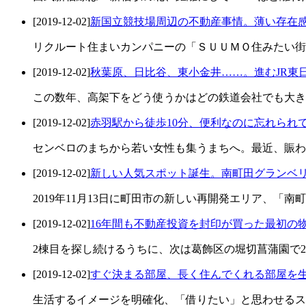
[2019-12-02]
新国立競技場周辺の不動産事情。薄い存在感
リクルート住まいカンパニーの「ＳＵＵＭＯ住みたい街ラ
[2019-12-02]
秋葉原、日比谷、東小金井……。進むJR東
この数年、高架下をどう使うかはどの鉄道会社でも大き
[2019-12-02]
赤羽駅から徒歩10分、便利なのに忘れられ
センベロのまちから若い女性も集うまちへ。最近、賑わ
[2019-12-02]
新しい人気スポット誕生。南町田グランベ
2019年11月13日に町田市の新しい再開発エリア、「
[2019-12-02]
16年間も不動産投資を封印が買った最初の
2棟目を探し続けるうちに、次は葛飾区の堀切菖蒲園で22室
[2019-12-02]
すぐ決まる部屋、長く住んでくれる部屋を
生活するイメージを明確化、「借りたい」と思わせるス