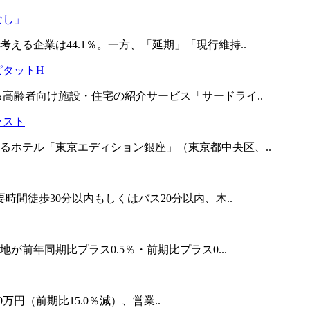
なし」
える企業は44.1％。一方、「延期」「現行維持..
ピタットH
る高齢者向け施設・住宅の紹介サービス「サードライ..
ラスト
るホテル「東京エディション銀座」（東京都中央区、..
時間徒歩30分以内もしくはバス20分以内、木..
が前年同期比プラス0.5％・前期比プラス0...
00万円（前期比15.0％減）、営業..