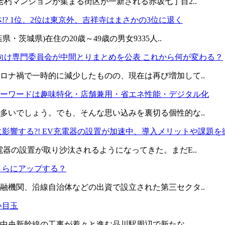
朽マンションが集まる街区が一新される赤坂七丁目2..
!? 1位、2位は東京外、吉祥寺はまさかの3位に退く
茨城県)在住の20歳～49歳の男女9335人..
向け専門委員会が中間とりまとめを公表 これから何が変わる？
ロナ禍で一時的に減少したものの、現在は再び増加して..
4キーワードは趣味特化・店舗兼用・省エネ性能・デジタル化
多いでしょう。でも、そんな思い込みを裏切る個性的な..
影響する?! EV充電器の設置が加速中、導入メリットや課題を
器の設置が取り沙汰されるようになってきた。まだE..
さらにアップする？
融機関、沿線自治体などの出資で設立された第三セクタ..
い目玉
ア中央新幹線の工事が着々と進む品川駅周辺で新たな..