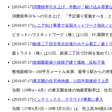
[2019-07-17]
消費税率引き上げ、半数が「駆け込み需要
消費税率10％への引き上げ、「予定通り実施すべき」と考
[2019-07-17]
シニア向け事業で全国ネットワーク強化／
ピタットハウスネットワーク（株）は11日、FC展開す
[2019-07-17]
銀座二丁目交差点近接のホテル着工／森ト
森トラスト（株）は11日、銀座二丁目で計画を進めてい
[2019-07-17]
首都圏新築小規模戸建て価格、反転下落
敷地面積50～100平方メートル未満、最寄り駅からの所要
[2019-07-17]
東京圏の住宅地地価、11四半期連続で上昇
当期（19年4～6月）の東京圏全体の地価変動率は、住宅地
[2019-07-17]
インテリックス、クラウドF事業に参入
当期（17年6月1日～18年3月31日）は、売上高369億8,1