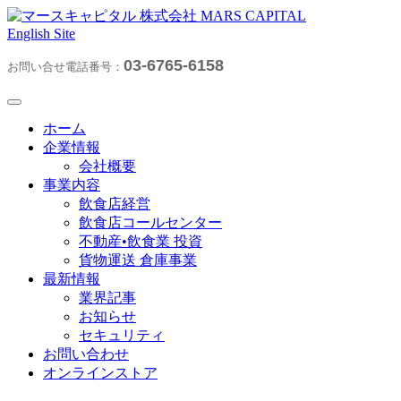
English Site
03-6765-6158
お問い合せ電話番号：
ホーム
企業情報
会社概要
事業内容
飲食店経営
飲食店コールセンター
不動産•飲食業 投資
貨物運送 倉庫事業
最新情報
業界記事
お知らせ
セキュリティ
お問い合わせ
オンラインストア