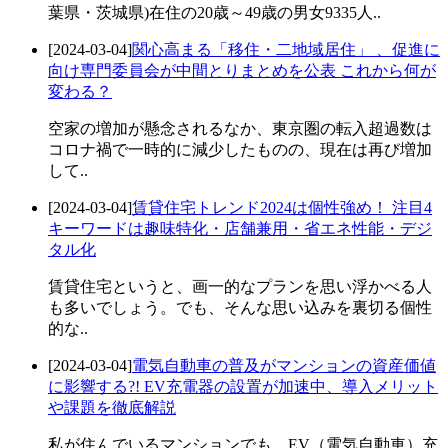
葉県・茨城県)在住の20歳～49歳の男女9335人..
[2024-03-04]
関心高まる「移住・二地域居住」 、促進に
向け専門委員会が中間とりまとめを公表 これから何が
変わる？
空家の増加が懸念されるなか、東京圏の転入超過数は
コロナ禍で一時的に減少したものの、現在は再び増加
して..
[2024-03-04]
賃貸住宅トレンド2024は個性強め！ 注目4
キーワードは趣味特化・店舗兼用・省エネ性能・デジ
タル化
賃貸住宅というと、画一的なプランを思い浮かべる人
も多いでしょう。でも、そんな思い込みを裏切る個性
的な..
[2024-03-04]
電気自動車の普及がマンションの資産価値
に影響する?! EV充電器の設置が加速中、導入メリット
や課題を徹底解説
私が住んでいるマンションでも、EV（電気自動車）充