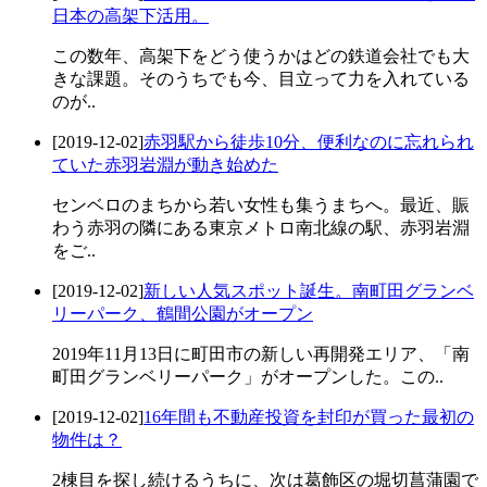
日本の高架下活用。
この数年、高架下をどう使うかはどの鉄道会社でも大
きな課題。そのうちでも今、目立って力を入れている
のが..
[2019-12-02]
赤羽駅から徒歩10分、便利なのに忘れられ
ていた赤羽岩淵が動き始めた
センベロのまちから若い女性も集うまちへ。最近、賑
わう赤羽の隣にある東京メトロ南北線の駅、赤羽岩淵
をご..
[2019-12-02]
新しい人気スポット誕生。南町田グランベ
リーパーク、鶴間公園がオープン
2019年11月13日に町田市の新しい再開発エリア、「南
町田グランベリーパーク」がオープンした。この..
[2019-12-02]
16年間も不動産投資を封印が買った最初の
物件は？
2棟目を探し続けるうちに、次は葛飾区の堀切菖蒲園で