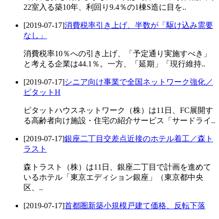
22室入る築10年、利回り9.4％の1棟S造に目を..
[2019-07-17]
消費税率引き上げ、半数が「駆け込み需要
なし」
消費税率10％への引き上げ、「予定通り実施すべき」
と考える企業は44.1％。一方、「延期」「現行維持..
[2019-07-17]
シニア向け事業で全国ネットワーク強化／
ピタットH
ピタットハウスネットワーク（株）は11日、FC展開す
る高齢者向け施設・住宅の紹介サービス「サードライ..
[2019-07-17]
銀座二丁目交差点近接のホテル着工／森ト
ラスト
森トラスト（株）は11日、銀座二丁目で計画を進めて
いるホテル「東京エディション銀座」（東京都中央
区、..
[2019-07-17]
首都圏新築小規模戸建て価格、反転下落