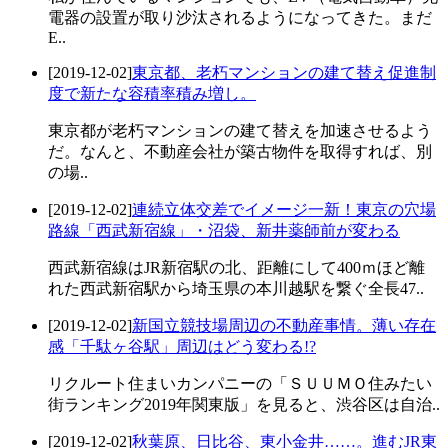
電器の設置が取り沙汰されるようになってきた。まだ
E..
[2019-12-02]
東京都、老朽マンションの建て替え促進制
度で新たな容積率積み増し。
東京都が老朽マンションの建て替えを加速させるよう
だ。なんと、不動産会社が築古物件を取得すれば、別
の場..
[2019-12-02]
連続立体交差でイメージ一新！東京の穴場
路線「西武新宿線」・沼袋、新井薬師前が変わる
西武新宿線はJR新宿駅の北、距離にして400ｍほど離
れた西武新宿駅から埼玉県の本川越駅を繋ぐ全長47..
[2019-12-02]
新国立競技場周辺の不動産事情。薄い存在
感「千駄ヶ谷駅」周辺はどう変わる!?
リクルート住まいカンパニーの「ＳＵＵＭＯ住みたい
街ランキング2019年関東版」を見ると、渋谷区は自治..
[2019-12-02]
秋葉原、日比谷、東小金井……。進むJR東