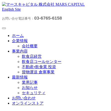
English Site
03-6765-6158
お問い合せ電話番号：
ホーム
企業情報
会社概要
事業内容
飲食店経営
飲食店コールセンター
不動産•飲食業 投資
貨物運送 倉庫事業
最新情報
業界記事
お知らせ
セキュリティ
お問い合わせ
オンラインストア