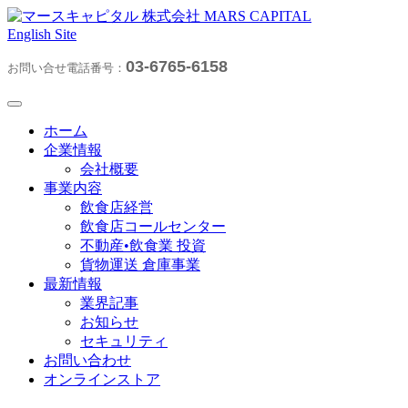
English Site
03-6765-6158
お問い合せ電話番号：
ホーム
企業情報
会社概要
事業内容
飲食店経営
飲食店コールセンター
不動産•飲食業 投資
貨物運送 倉庫事業
最新情報
業界記事
お知らせ
セキュリティ
お問い合わせ
オンラインストア