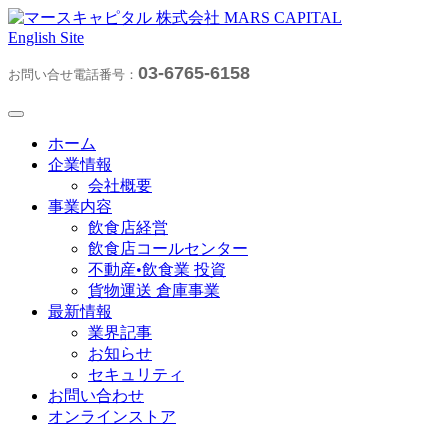
English Site
03-6765-6158
お問い合せ電話番号：
ホーム
企業情報
会社概要
事業内容
飲食店経営
飲食店コールセンター
不動産•飲食業 投資
貨物運送 倉庫事業
最新情報
業界記事
お知らせ
セキュリティ
お問い合わせ
オンラインストア