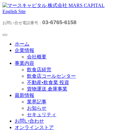
English Site
03-6765-6158
お問い合せ電話番号：
ホーム
企業情報
会社概要
事業内容
飲食店経営
飲食店コールセンター
不動産•飲食業 投資
貨物運送 倉庫事業
最新情報
業界記事
お知らせ
セキュリティ
お問い合わせ
オンラインストア