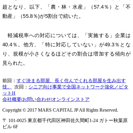
超となり、以下、「農・林・水産」（57.4％）と「不
動産」（55.8％)が5割台で続いた。
軽減税率への対応については、「実施する」企業は
40.4％。他方、「特に対応していない」が49.3％とな
り、規模が小さくなるほどその割合は増加する傾向が
見られた。
前回：
すぐ決まる部屋、長く住んでくれる部屋を生み出す
技。
次回：
シニア向け事業で全国ネットワーク強化／ピタ
ットH
会社概要
|
お問い合わせ
|
オンラインストア
Copyright © 2017 MARS CAPITAL JP All Rights Reserved.
〒 101-0025 東京都千代田区神田佐久間町1-24 ガトー秋葉原
ビル 6F